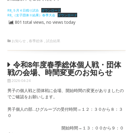
R8_５月４日残り試合
ダウンロード
R8_（女子団体Ⅱ結果）春季大会
ダウンロード
801 total views, no views today
お知らせ
,
春季総体
,
試合結果
令和8年度春季総体個人戦・団体
戦の会場、時間変更のお知らせ
2026-04-24
男子の個人戦と団体戦に会場、開始時間の変更がありましたの
でご確認をお願いします。
男子個人の部…ひグループの受付時間→１２：３０から８：３
０
開始時間→１３：００から９：０