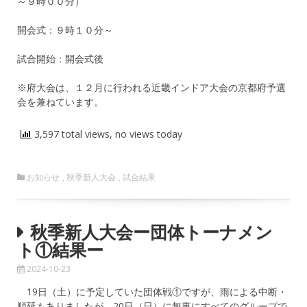
～９時００分）
開会式：９時１０分～
試合開始：開会式後
※府大会は、１２月に行われる近畿インドア大会の京都府予選
会を兼ねています。
3,597 total views, no views today
お知らせ
,
秋季新人大会
,
試合結果
秋季新人大会ー団体トーナメン
ト①結果ー
2024-10-23
19日（土）に予定していた団体戦①ですが、雨による中断・
順延もありましたが、20日（日）に無事にすべてのグループで