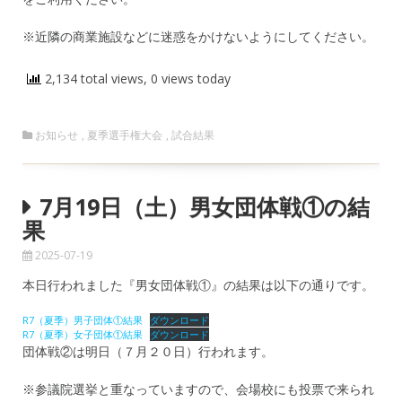
※近隣の商業施設などに迷惑をかけないようにしてください。
2,134 total views, 0 views today
お知らせ
,
夏季選手権大会
,
試合結果
7月19日（土）男女団体戦①の結
果
2025-07-19
本日行われました『男女団体戦①』の結果は以下の通りです。
R7（夏季）男子団体①結果
ダウンロード
R7（夏季）女子団体①結果
ダウンロード
団体戦②は明日（７月２０日）行われます。
※参議院選挙と重なっていますので、会場校にも投票で来られ