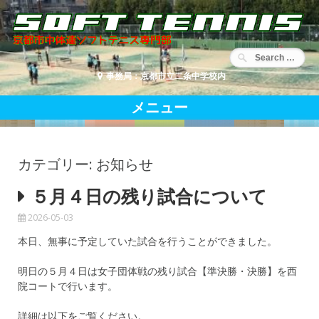
コ
ン
テ
ン
ツ
事務局：京都市立二条中学校内
へ
移
メニュー
動
カテゴリー: お知らせ
５月４日の残り試合について
2026-05-03
本日、無事に予定していた試合を行うことができました。
明日の５月４日は女子団体戦の残り試合【準決勝・決勝】を西
院コートで行います。
詳細は以下をご覧ください。