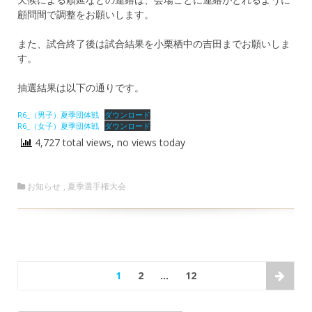
顧問間で調整をお願いします。
また、試合終了後は試合結果を小栗栖中の吉田までお願いしま
す。
抽選結果は以下の通りです。
R6_（男子）夏季団体戦
ダウンロード
R6_（女子）夏季団体戦
ダウンロード
4,727 total views, no views today
お知らせ
,
夏季選手権大会
1
2
…
12