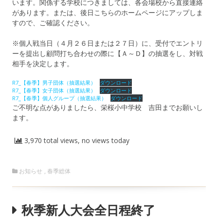
います。関係する学校につきましては、各会場校から直接連絡
があります。または、後日こちらのホームページにアップしま
すので、ご確認ください。
※個人戦当日（４月２６日または２７日）に、受付でエントリ
ーを提出し顧問打ち合わせの際に【Ａ～Ｄ】の抽選をし、対戦
相手を決定します。
R7_【春季】男子団体（抽選結果）
ダウンロード
R7_【春季】女子団体（抽選結果）
ダウンロード
R7_【春季】個人グループ（抽選結果）
ダウンロード
ご不明な点がありましたら、栄桜小中学校 吉田までお願いし
ます。
3,970 total views, no views today
お知らせ
,
春季総体
秋季新人大会全日程終了