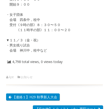
開始９：００
・女子団体
会場 四条中，桂中
受付《９時の部》８：３０〜５０
《１１時半の部》１１：００〜２０
▼１１／３（金・祝）
・男女残り試合
会場 神川中，桂中など
4,798 total views, 0 views today
kjst
お知らせ
【連絡１】H29 秋季新人大会
【忘れ物】１０／２１（土）西院コート