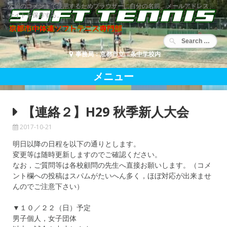
コ
次回のコメントで使用するためブラウザーに自分の名前、メールアドレス、
ン
サイトを保存する。
テ
ン
ツ
事務局：京都市立二条中学校内
へ
移
メニュー
動
【連絡２】H29 秋季新人大会
2017-10-21
明日以降の日程を以下の通りとします。
変更等は随時更新しますのでご確認ください。
なお，ご質問等は各校顧問の先生へ直接お願いします。（コメ
ント欄への投稿はスパムがたいへん多く，ほぼ対応が出来ませ
んのでご注意下さい）
▼１０／２２（日）予定
男子個人，女子団体