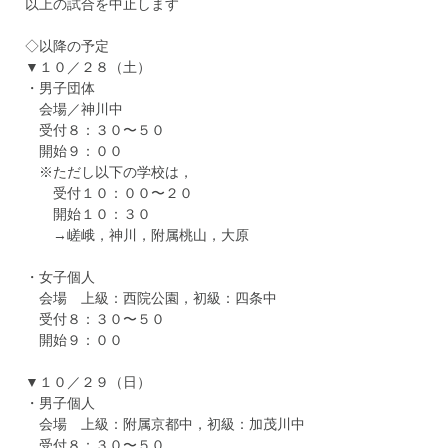
以上の試合を中止します
◇以降の予定
▼１０／２８（土）
・男子団体
会場／神川中
受付８：３０〜５０
開始９：００
※ただし以下の学校は，
受付１０：００〜２０
開始１０：３０
→嵯峨，神川，附属桃山，大原
・女子個人
会場 上級：西院公園，初級：四条中
受付８：３０〜５０
開始９：００
▼１０／２９（日）
・男子個人
会場 上級：附属京都中，初級：加茂川中
受付８：３０〜５０