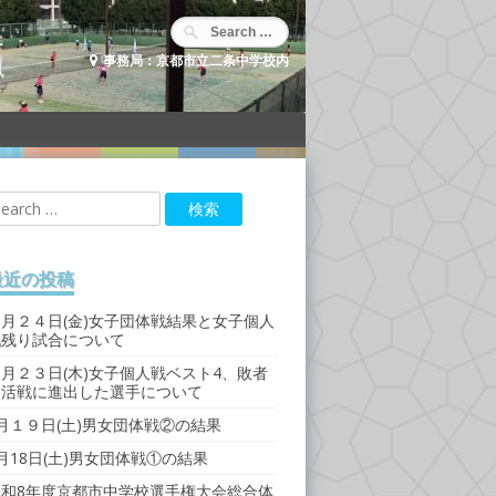
事務局：京都市立二条中学校内
最近の投稿
７月２４日(金)女子団体戦結果と女子個人
戦残り試合について
月２３日(木)女子個人戦ベスト4、敗者
復活戦に進出した選手について
月１９日(土)男女団体戦②の結果
月18日(土)男女団体戦①の結果
令和8年度京都市中学校選手権大会総合体