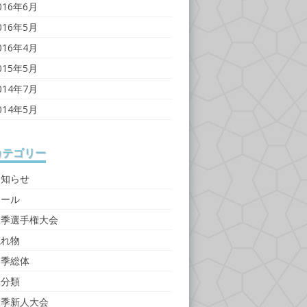
016年6月
016年5月
016年4月
015年5月
014年7月
014年5月
カテゴリー
お知らせ
ツール
夏季選手権大会
忘れ物
春季総体
未分類
秋季新人大会