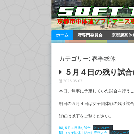
コ
ン
テ
ン
ツ
へ
ホーム
府専門委員会
京都府高体
移
動
カテゴリー: 春季総体
５月４日の残り試合
2026-05-03
本日、無事に予定していた試合を行う
明日の５月４日は女子団体戦の残り試
詳細は以下をご覧ください。
R8_５月４日残り試合
ダウンロード
R8_（女子団体Ⅱ結果）春季大会
ダウンロード