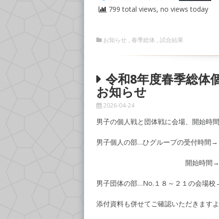
799 total views, no views today
お知らせ
,
春季総体
,
試合結果
令和8年度春季総体
お知らせ
2026-04-24
男子の個人戦と団体戦に会場、開始時
男子個人の部…ひグループの受付時間→
開始時間→１３：００
男子団体の部…No.１８～２１の会場
添付資料も併せてご確認いただきます