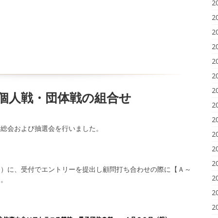
2
2
2
2
2
2
2
個人戦・団体戦の組合せ
2
2
問総会および抽選会を行いました。
2
2
2
日）に、受付でエントリーを提出し顧問打ち合わせの際に【Ａ～
2
す。
2
2