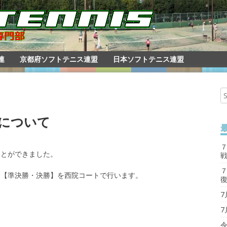
連
京都府ソフトテニス連盟
日本ソフトテニス連盟
について
ことができました。
７
合【準決勝・決勝】を西院コートで行います。
7
7