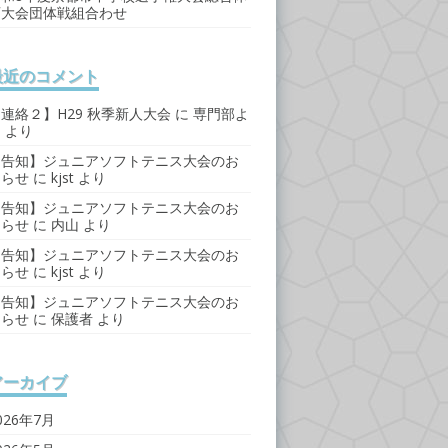
育大会団体戦組合わせ
最近のコメント
連絡２】H29 秋季新人大会
に
専門部よ
り
より
【告知】ジュニアソフトテニス大会のお
知らせ
に
kjst
より
【告知】ジュニアソフトテニス大会のお
知らせ
に
内山
より
【告知】ジュニアソフトテニス大会のお
知らせ
に
kjst
より
【告知】ジュニアソフトテニス大会のお
知らせ
に
保護者
より
アーカイブ
026年7月