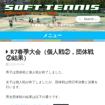
コ
ン
テ
ン
ツ
事務局：京都市立二条中学校内
へ
移
メニュー
動
R7春季大会（個人戦②，団体戦
②結果）
2025-05-04
男子は団体戦と個人戦が終了しました。
女子は個人戦が終了しましたが、団体戦は明日準決勝と決勝を
行います。
男女団体戦の結果は以下の通りです。