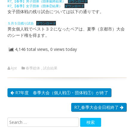
R7_【春季】男子団体（団体最終結果）
ダウンロード
R7_【春季】女子団体（団体②結果）
ダウンロード
女子団体戦の残り試合については以下の通りです。
５月５日残り試合
ダウンロード
男女個人戦でベスト３２になったペアは、夏季（京都市）大会
のシード権を得ます。
4,146 total views, 0 views today
kjst
春季総体
,
試合結果
R7年度 春季大会（個人戦①・団体戦①）が終了
R7_春季大会全日程終了